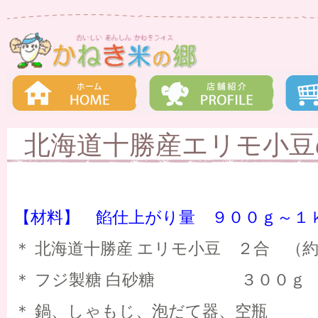
北海道十勝産エリモ小豆
【材料】 餡仕上がり量 ９００ｇ～１
＊ 北海道十勝産 エリモ小豆 ２合 （
＊ フジ製糖 白砂糖 ３００ｇ （
＊ 鍋、しゃもじ、泡だて器、空瓶