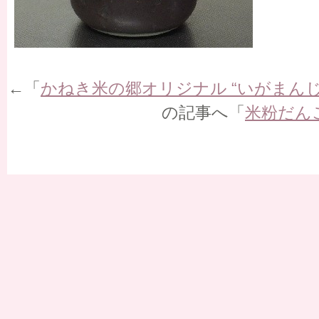
←「
かねき米の郷オリジナル “いがまんじ
の記事へ「
米粉だん