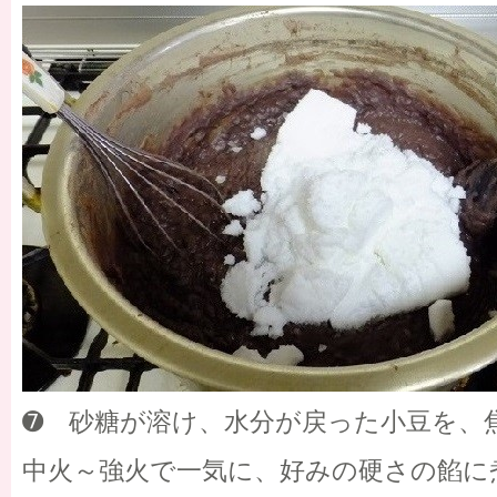
➐ 砂糖が溶け、水分が戻った小豆を、
中火～強火で一気に、好みの硬さの餡に