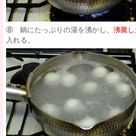
⑧ 鍋にたっぷりの湯を沸かし、
沸騰し
入れる。