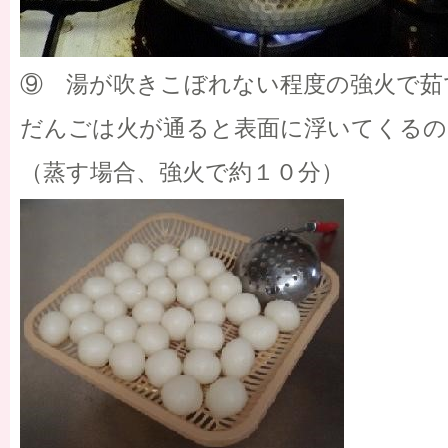
⑨ 湯が吹きこぼれない程度の強火で茹
だんごは火が通ると表面に浮いてくるの
（蒸す場合、強火で約１０分）