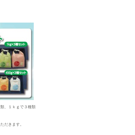
ト
種類、１ｋｇで３種類
いただきます。