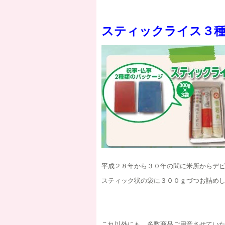
スティックライス３
平成２８年から３０年の間に米所からデ
スティック状の袋に３００ｇづつお詰め
これ以外にも、多数商品ご用意させてい