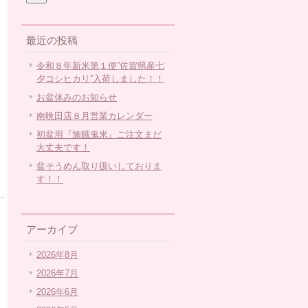
最近の投稿
令和８年新米第１便”佐賀県産七
夕コシヒカリ”入荷しました！！
お盆休みのお知らせ
南晩田店８月営業カレンダー
初盆用『施餓鬼米』ご注文まだ
大丈夫です！
盆そうめん取り扱いしておりま
す！！
アーカイブ
2026年8月
2026年7月
2026年6月