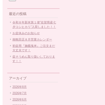
最近の投稿
令和８年新米第１便”佐賀県産七
夕コシヒカリ”入荷しました！！
お盆休みのお知らせ
南晩田店８月営業カレンダー
初盆用『施餓鬼米』ご注文まだ
大丈夫です！
盆そうめん取り扱いしておりま
す！！
アーカイブ
2026年8月
2026年7月
2026年6月