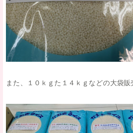
また、１０ｋｇた１４ｋｇなどの大袋販