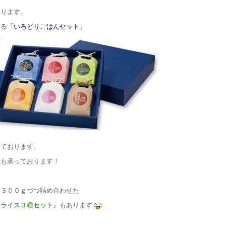
おります。
せる
「いろどりごはんセット」
しております。
せも承っております！
を３００ｇづつ詰め合わせた
クライス３種セット』
もあります