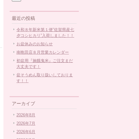
最近の投稿
令和８年新米第１便”佐賀県産七
夕コシヒカリ”入荷しました！！
お盆休みのお知らせ
南晩田店８月営業カレンダー
初盆用『施餓鬼米』ご注文まだ
大丈夫です！
盆そうめん取り扱いしておりま
す！！
アーカイブ
2026年8月
2026年7月
2026年6月