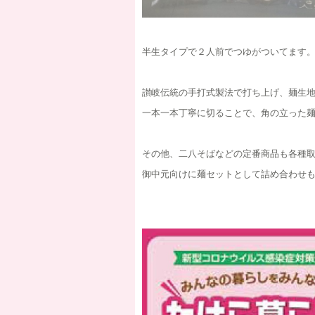
半生タイプで２人前でつゆがついてます
讃岐伝統の手打式製法で打ち上げ、麺生
一本一本丁寧に切ることで、角の立った
その他、二八そばなどの定番商品も各種
御中元向けに麺セットとして詰め合わせ