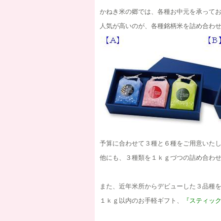
かねき米の郷では、各種お中元を承って
人気が高いのが、各種銘柄米を詰め合わ
予算に合わせて３種と６種をご用意いた
他にも、３種類を１ｋｇづつの詰め合わ
また、近年米所からデビューした３品種
１ｋｇ以内のお手軽ギフト、
『スティッ