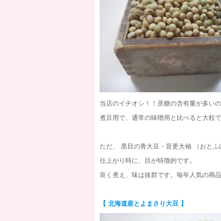
当店のイチオシ！！蔗糖の含有量が多い
煮豆用で、通常の味噌用と比べると大粒
ただ、 黒目の青大豆・音更大袖 （おとふ
仕上がり時に、目が特徴的です。
良く煮え、味は抜群です。毎年人気の商
【 北海道産とよまさり大豆 】