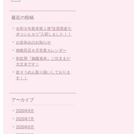
最近の投稿
令和８年新米第１便”佐賀県産七
夕コシヒカリ”入荷しました！！
お盆休みのお知らせ
南晩田店８月営業カレンダー
初盆用『施餓鬼米』ご注文まだ
大丈夫です！
盆そうめん取り扱いしておりま
す！！
アーカイブ
2026年8月
2026年7月
2026年6月