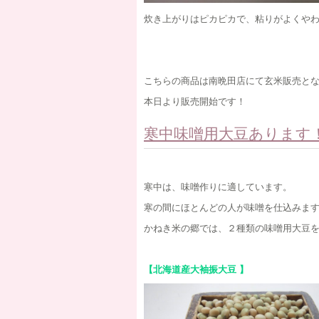
炊き上がりはピカピカで、粘りがよくや
こちらの商品は南晩田店にて玄米販売と
本日より販売開始です！
寒中味噌用大豆あります
寒中は、味噌作りに適しています。
寒の間にほとんどの人が味噌を仕込みま
かねき米の郷では、２種類の味噌用大豆
【北海道産大袖振大豆 】