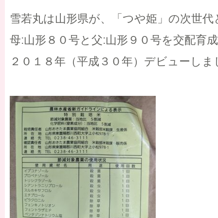
雪若丸は山形県が、「つや姫」の次世代
母:山形８０号と父:山形９０号を交配育
２０１８年（平成３０年）デビューしま