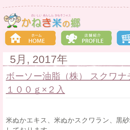
5月, 2017年
ボーソー油脂（株） スクワナ
１００ｇ×２入
米ぬかエキス、米ぬかスクワラン、黒砂