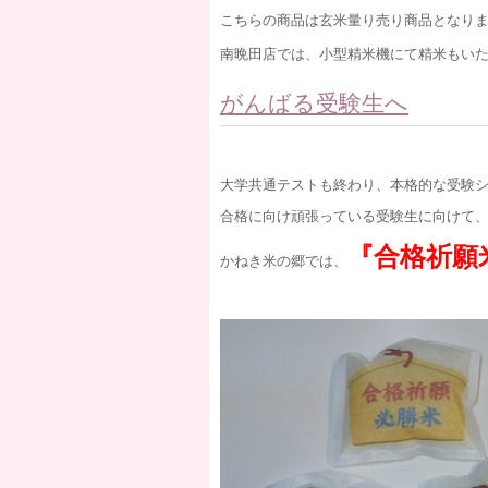
こちらの商品は玄米量り売り商品となり
南晩田店では、小型精米機にて精米もい
がんばる受験生へ
大学共通テストも終わり、本格的な受験
合格に向け頑張っている受験生に向けて
『合格祈願
かねき米の郷では、