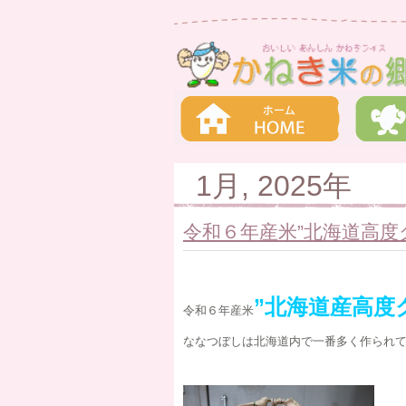
1月, 2025年
令和６年産米”北海道高度
”北海道産高度
令和６年産米
ななつぼしは北海道内で一番多く作られ