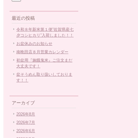
最近の投稿
令和８年新米第１便”佐賀県産七
夕コシヒカリ”入荷しました！！
お盆休みのお知らせ
南晩田店８月営業カレンダー
初盆用『施餓鬼米』ご注文まだ
大丈夫です！
盆そうめん取り扱いしておりま
す！！
アーカイブ
2026年8月
2026年7月
2026年6月