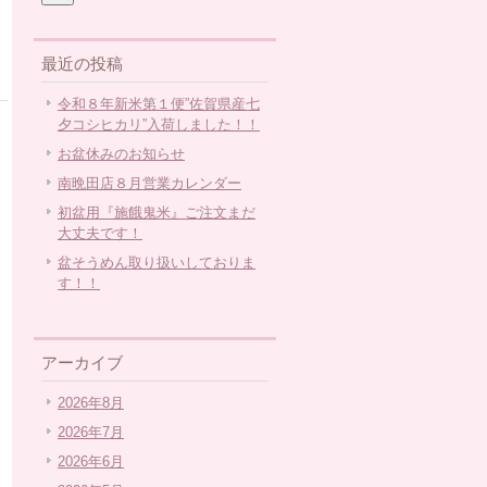
最近の投稿
令和８年新米第１便”佐賀県産七
夕コシヒカリ”入荷しました！！
お盆休みのお知らせ
南晩田店８月営業カレンダー
初盆用『施餓鬼米』ご注文まだ
大丈夫です！
盆そうめん取り扱いしておりま
す！！
アーカイブ
2026年8月
2026年7月
2026年6月