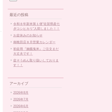
最近の投稿
令和８年新米第１便”佐賀県産七
夕コシヒカリ”入荷しました！！
お盆休みのお知らせ
南晩田店８月営業カレンダー
初盆用『施餓鬼米』ご注文まだ
大丈夫です！
盆そうめん取り扱いしておりま
す！！
アーカイブ
2026年8月
2026年7月
2026年6月