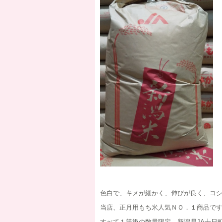
色白で、キメが細かく、伸びが良く、コ
当店、正月用もち米人気ＮＯ．１商品で
すべて１等級の数量限定、新潟県JA十日