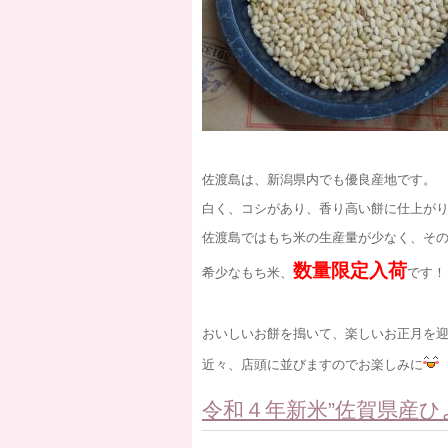
佐渡島は、新潟県内でも優良産地です。
白く、コシがあり、香り高い餅に仕上が
佐渡島ではもち米の生産量が少なく、そ
数量限定入荷
希少なもち米、
です！
おいしいお餅を搗いて、楽しいお正月を
近々、店頭に並びますのでお楽しみに
令和４年新米”佐賀県産ひ