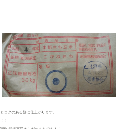
シとコクのある餅に仕上がります。
す！！
町契約栽培直送のこがねもちです！！