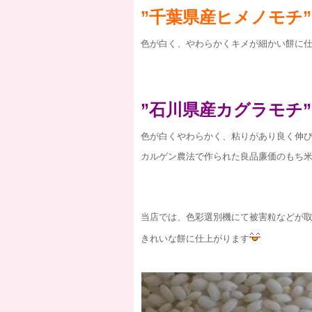
”千葉県産ヒメノモチ”
色が白く、やわらかくキメが細かい餅に
”石川県産カグラモチ”
色が白くやわらかく、粘りがあり良く伸
カルゲン農法で作られた良品廉価のもち
当店では、色彩選別機にて被害粒などが
きれいな餅に仕上がります