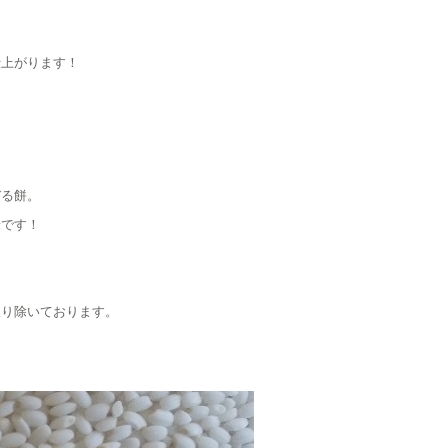
仕上がります！
びる餅。
米です！
取り除いております。