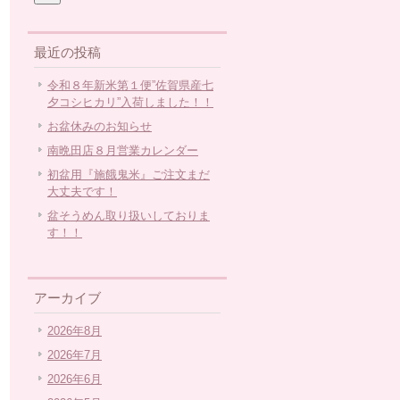
最近の投稿
令和８年新米第１便”佐賀県産七
夕コシヒカリ”入荷しました！！
お盆休みのお知らせ
南晩田店８月営業カレンダー
初盆用『施餓鬼米』ご注文まだ
大丈夫です！
盆そうめん取り扱いしておりま
す！！
アーカイブ
2026年8月
2026年7月
2026年6月