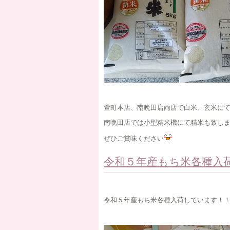
萱町本店、南晩田店両店で白米、玄米に
南晩田店では小型精米機にて精米も致し
ぜひご賞味ください
令和５年産もち米各種入
令和５年産もち米各種入荷しています！