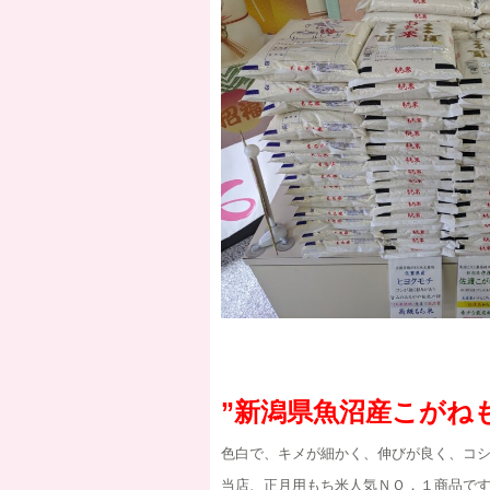
”新潟県魚沼産こがね
色白で、キメが細かく、伸びが良く、コ
当店、正月用もち米人気ＮＯ．１商品で