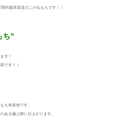
町契約栽培直送のこがねもちです！！
もち”
ります！
入荷です！！
のもち米産地です。
えのある極上餅に仕上がります。