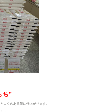
もち”
シとコクのある餅に仕上がります。
す！！