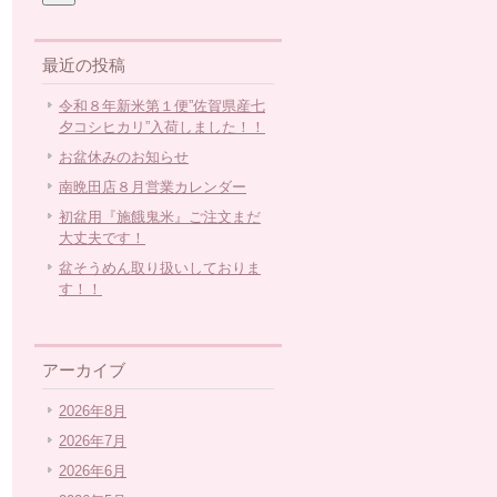
最近の投稿
令和８年新米第１便”佐賀県産七
夕コシヒカリ”入荷しました！！
お盆休みのお知らせ
南晩田店８月営業カレンダー
初盆用『施餓鬼米』ご注文まだ
大丈夫です！
盆そうめん取り扱いしておりま
す！！
アーカイブ
2026年8月
2026年7月
2026年6月