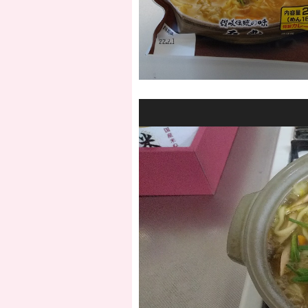
動
カレーはちょっぴり出汁も効いた和風味
画
こちらもごはんの進む味付けです！
プ
レ
ー
余った野菜や肉などを入れて煮込んで、
ヤ
ー
御歳暮向けに麺セットでのご提案もいた
萱町本店、南晩田店双方にて販売いたし
ぜひご賞味してみてください