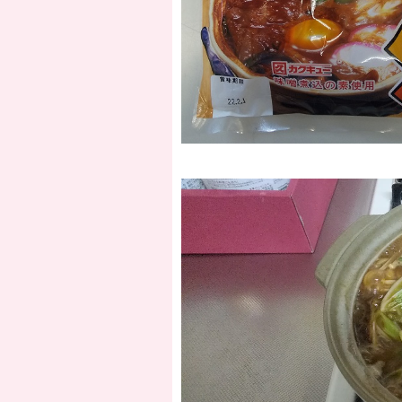
動
画
プ
レ
ー
ヤ
ー