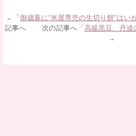
←「
御歳暮に”米屋専売の生切り餅”はい
記事へ 次の記事へ「
高級黒豆、丹波
→