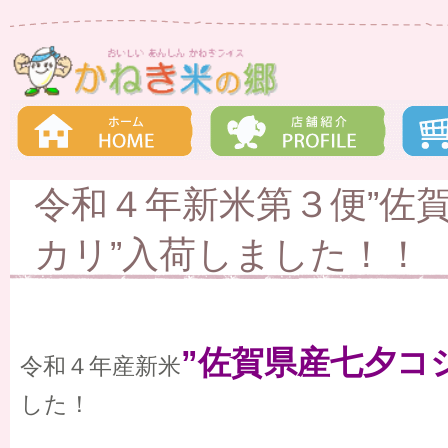
令和４年新米第３便”佐
カリ”入荷しました！！
”佐賀県産七夕コ
令和４年産新米
した！