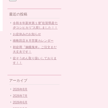
最近の投稿
令和８年新米第１便”佐賀県産七
夕コシヒカリ”入荷しました！！
お盆休みのお知らせ
南晩田店８月営業カレンダー
初盆用『施餓鬼米』ご注文まだ
大丈夫です！
盆そうめん取り扱いしておりま
す！！
アーカイブ
2026年8月
2026年7月
2026年6月